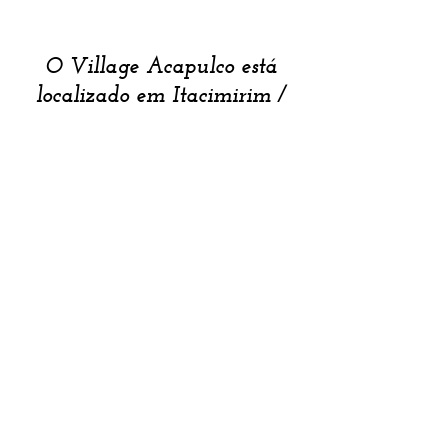
O Village Acapulco está
localizado em Itacimirim /
Camaçari (
Bahia, Brasil
)
Condomínio Cancun Villas
​Av Principal de Itacimirim
CEP:
42840-766
, Brasil
Site criado em 2018, feito com muito amor e
carinho para seus hóspedes
Att- Village Acapulco